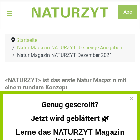
Abo
Startseite
Natur Magazin NATURZYT: bisherige Ausgaben
Natur Magazin NATURZYT Dezember 2021
«NATURZYT» ist das erste Natur Magazin mit
einem rundum Konzept
Natur Magazin NATURZYT Dezember
×
Genug gescrollt?
2021
Jetzt wird geblättert
🌿
https://www.yumpu.com/de/document/read/65987407/n
das-schweizer-naturmagazin-ausgabe-dezember-2021
Lerne das NATURZYT Magazin