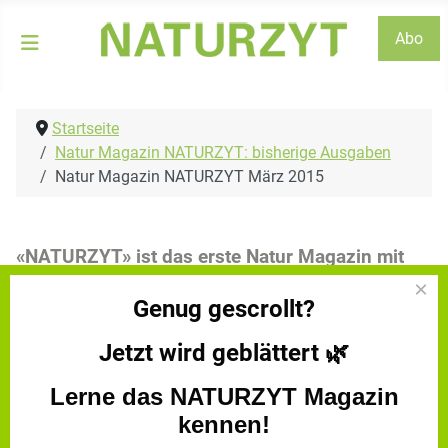
Abo
Startseite
Natur Magazin NATURZYT: bisherige Ausgaben
Natur Magazin NATURZYT März 2015
«NATURZYT» ist das erste Natur Magazin mit
einem rundum Konzept
×
Genug gescrollt?
Natur Magazin NATURZYT März 2015
/images/Magazin/Einblick/Naturzyt_Maerz_2015.pdf
Jetzt wird geblättert
🌿
Lerne das NATURZYT Magazin
kennen!