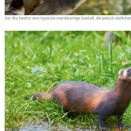
Der Iltis besitzt eine typische marderartige Gestalt, die jedoch zierli