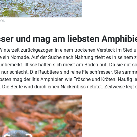
ör.
fresser und mag am liebsten Amphib
nterzeit zurückgezogen in einem trockenen Versteck im Siedlun
ie ein Nomade. Auf der Suche nach Nahrung zieht es in seinem
t unbemerkt. Iltisse halten sich meist am Boden auf. Da sie gu
r schlecht. Die Raubtiere sind reine Fleischfresser. Sie sammel
en mag der Iltis Amphibien wie Frösche und Kröten. Häufig leb
. Die Beute wird durch einen Nackenbiss getötet. Zeitweise legt 