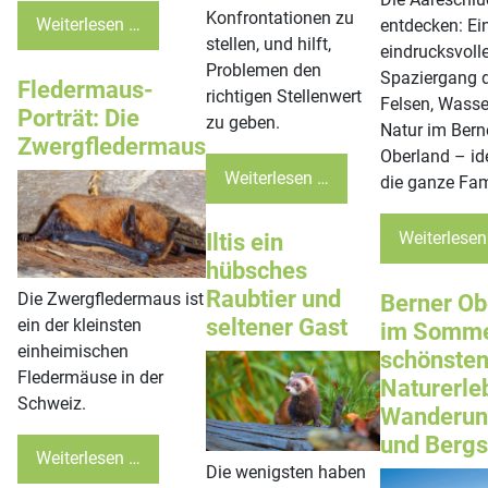
Konfrontationen zu
Weiterlesen …
entdecken: Ei
stellen, und hilft,
eindrucksvolle
Problemen den
Spaziergang 
Fledermaus-
richtigen Stellenwert
Felsen, Wasse
Porträt: Die
zu geben.
Natur im Bern
Zwergfledermaus
Oberland – ide
Weiterlesen …
die ganze Fam
Weiterlesen
Iltis ein
hübsches
Raubtier und
Die Zwergfledermaus ist
Berner Ob
seltener Gast
ein der kleinsten
im Somme
einheimischen
schönste
Fledermäuse in der
Naturerle
Schweiz.
Wanderun
und Berg
Weiterlesen …
Die wenigsten haben