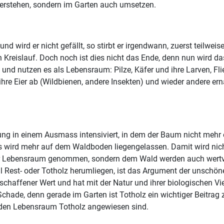
verstehen, sondern im Garten auch umsetzen.
wird er nicht gefällt, so stirbt er irgendwann, zuerst teilweise
Kreislauf. Doch noch ist dies nicht das Ende, denn nun wird da
nd nutzen es als Lebensraum: Pilze, Käfer und ihre Larven, Fli
 ihre Eier ab (Wildbienen, andere Insekten) und wieder andere er
ng in einem Ausmass intensiviert, in dem der Baum nicht mehr ei
wird mehr auf dem Waldboden liegengelassen. Damit wird nicht 
 der Lebensraum genommen, sondern dem Wald werden auch wertvo
Rest- oder Totholz herumliegen, ist das Argument der unschönen 
haffener Wert und hat mit der Natur und ihrer biologischen Vie
hade, denn gerade im Garten ist Totholz ein wichtiger Beitrag 
 den Lebensraum Totholz angewiesen sind.