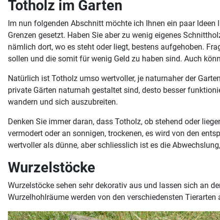
Totholz im Garten
Im nun folgenden Abschnitt möchte ich Ihnen ein paar Ideen lie
Grenzen gesetzt. Haben Sie aber zu wenig eigenes Schnittholz
nämlich dort, wo es steht oder liegt, bestens aufgehoben. Fr
sollen und die somit für wenig Geld zu haben sind. Auch kö
Natürlich ist Totholz umso wertvoller, je naturnaher der Garten
private Gärten naturnah gestaltet sind, desto besser funktio
wandern und sich auszubreiten.
Denken Sie immer daran, dass Totholz, ob stehend oder liegend
vermodert oder an sonnigen, trockenen, es wird von den entsp
wertvoller als dünne, aber schliesslich ist es die Abwechslung
Wurzelstöcke
Wurzelstöcke sehen sehr dekorativ aus und lassen sich an den
Wurzelhohlräume werden von den verschiedensten Tierarten a