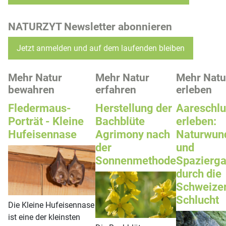
NATURZYT Newsletter abonnieren
Jetzt anmelden und auf dem laufenden bleiben
Mehr Natur
Mehr Natur
Mehr Natu
bewahren
erfahren
erleben
Fledermaus-
Herstellung der
Aareschlu
Porträt - Kleine
Bachblüte
erleben:
Hufeisennase
Agrimony nach
Naturwun
der
und
Sonnenmethode
Spazierg
durch die
Schweize
Schlucht
Die Kleine Hufeisennase
ist eine der kleinsten