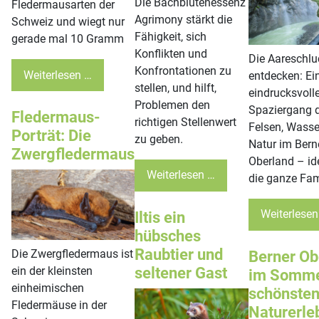
Die Bachblütenessenz
Fledermausarten der
Agrimony stärkt die
Schweiz und wiegt nur
Fähigkeit, sich
gerade mal 10 Gramm
Konflikten und
Die Aareschlu
Konfrontationen zu
Weiterlesen …
entdecken: Ei
stellen, und hilft,
eindrucksvolle
Problemen den
Spaziergang 
Fledermaus-
richtigen Stellenwert
Felsen, Wasse
Porträt: Die
zu geben.
Natur im Bern
Zwergfledermaus
Oberland – ide
Weiterlesen …
die ganze Fam
Weiterlesen
Iltis ein
hübsches
Raubtier und
Die Zwergfledermaus ist
Berner Ob
seltener Gast
ein der kleinsten
im Somme
einheimischen
schönste
Fledermäuse in der
Naturerle