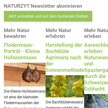
NATURZYT Newsletter abonnieren
Jetzt anmelden und auf dem laufenden bleiben
Mehr Natur
Mehr Natur
Mehr Natu
bewahren
erfahren
erleben
Fledermaus-
Herstellung der
Aareschlu
Porträt - Kleine
Bachblüte
erleben:
Hufeisennase
Agrimony nach
Naturwun
der
und
Sonnenmethode
Spazierg
durch die
Schweize
Schlucht
Die Kleine Hufeisennase
ist eine der kleinsten
Die Bachblütenessenz
Fledermausarten der
Agrimony stärkt die