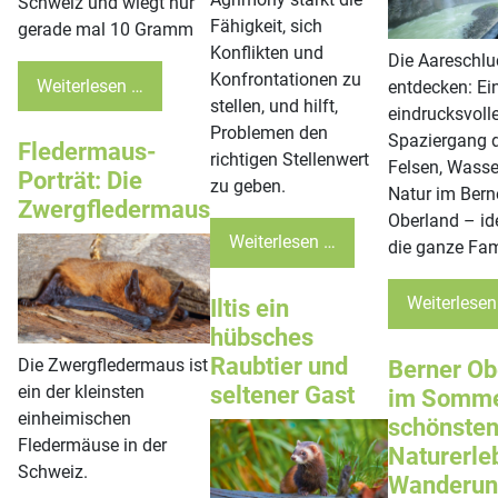
Schweiz und wiegt nur
Fähigkeit, sich
gerade mal 10 Gramm
Konflikten und
Die Aareschlu
Konfrontationen zu
Weiterlesen …
entdecken: Ei
stellen, und hilft,
eindrucksvolle
Problemen den
Spaziergang 
Fledermaus-
richtigen Stellenwert
Felsen, Wasse
Porträt: Die
zu geben.
Natur im Bern
Zwergfledermaus
Oberland – ide
Weiterlesen …
die ganze Fam
Weiterlesen
Iltis ein
hübsches
Raubtier und
Die Zwergfledermaus ist
Berner Ob
seltener Gast
ein der kleinsten
im Somme
einheimischen
schönste
Fledermäuse in der
Naturerle
Schweiz.
Wanderun