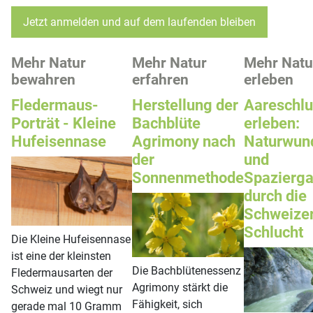
Jetzt anmelden und auf dem laufenden bleiben
Mehr Natur
Mehr Natur
Mehr Natu
bewahren
erfahren
erleben
Fledermaus-
Herstellung der
Aareschlu
Porträt - Kleine
Bachblüte
erleben:
Hufeisennase
Agrimony nach
Naturwun
der
und
Sonnenmethode
Spazierg
durch die
Schweize
Schlucht
Die Kleine Hufeisennase
ist eine der kleinsten
Die Bachblütenessenz
Fledermausarten der
Agrimony stärkt die
Schweiz und wiegt nur
Fähigkeit, sich
gerade mal 10 Gramm