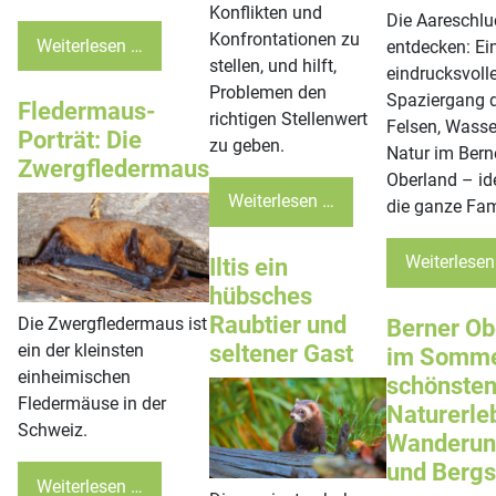
Konflikten und
Die Aareschlu
Konfrontationen zu
Weiterlesen …
entdecken: Ei
stellen, und hilft,
eindrucksvolle
Problemen den
Spaziergang 
Fledermaus-
richtigen Stellenwert
Felsen, Wasse
Porträt: Die
zu geben.
Natur im Bern
Zwergfledermaus
Oberland – ide
Weiterlesen …
die ganze Fam
Weiterlesen
Iltis ein
hübsches
Raubtier und
Die Zwergfledermaus ist
Berner Ob
seltener Gast
ein der kleinsten
im Somme
einheimischen
schönste
Fledermäuse in der
Naturerle
Schweiz.
Wanderun
und Berg
Weiterlesen …