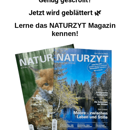
Genug gescrollt?
Jetzt wird geblättert
🌿
Lerne das NATURZYT Magazin
kennen!
, damit Sie diese näher erfahren und erleben können, sondern
htige Naturprojekte mit einem Teil der Abo-Einnahmen.
nnieren.
imme