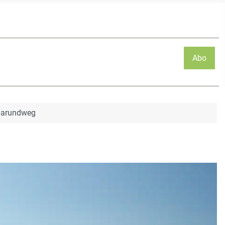
Abo
marundweg